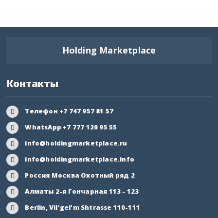
Пензенская область
Пермский край
Holding Marketplace
Приморский край
Псковская область
Контакты
Ростовская область
Телефон +7 747 957 81 57
Рязанская область
WhatsApp +7 777 120 95 55
Самарская область
info@holdingmarketplace.ru
info@holdingmarketplace.info
Саратовская область
Россия Москва Охотный ряд 2
Саха Якутия
Алматы 2-я Гончарная 113 - 123
Berlin, Vil'gel'm Shtrasse 110-111
Сахалинская область