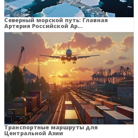
Краснодарский край
Красноярский край
Северный морской путь: Главная
Артерия Российской Ар...
Крым
Курганская область
Курская область
Ленинградская область
Липецкая область
Магаданская область
Марий Эл
Транспортные маршруты для
Центральной Азии
Мордовия