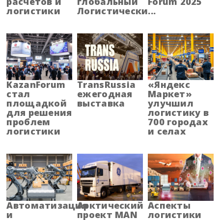
расчетов и
глобальный
Forum 2025
логистики
Логистически...
KazanForum
TransRussia
«Яндекс
стал
ежегодная
Маркет»
площадкой
выставка
улучшил
для решения
логистику в
проблем
700 городах
логистики
и селах
Автоматизация
Арктический
Аспекты
и
проект MAN
логистики