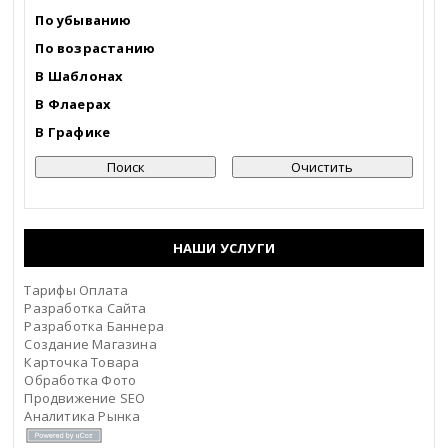
Астраханская область
По убыванию
По возрастанию
Башкортостанa
В Шаблонах
В Флаерах
Белгородская область
В Графике
Брянская область
Бурятия
НАШИ УСЛУГИ
Владимирская область
Тарифы Оплата
Волгоградская область
Разработка Сайта
Разработка Баннера
Вологодская область
Создание Магазина
Карточка Товара
Обработка Фото
Воронежская область
Продвижение SEO
Аналитика Рынка
Дагестан