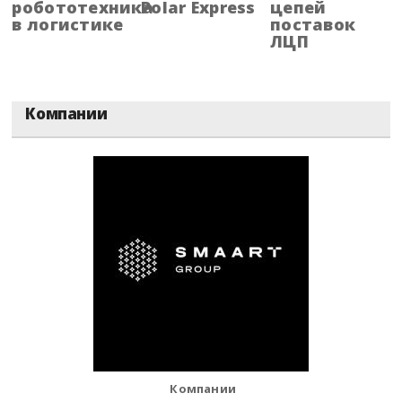
робототехника
Polar Express
цепей
в логистике
поставок
ЛЦП
Компании
Компании