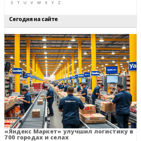
S
T
U
V
W
X
Y
Z
Карачаево-Черкесия
Сегодня на сайте
Карелия
Кемеровская область
Кировская область
Коми
Корякский округ
Костромская область
Краснодарский край
Красноярский край
«Яндекс Маркет» улучшил логистику в
700 городах и селах