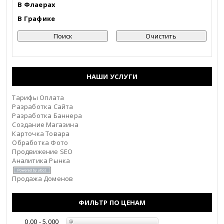
В Флаерах
Белгородская область
В Графике
Брянская область
Бурятия
НАШИ УСЛУГИ
Владимирская область
Тарифы Оплата
Волгоградская область
Разработка Сайта
Разработка Баннера
Вологодская область
Создание Магазина
Карточка Товара
Обработка Фото
Воронежская область
Продвижение SEO
Аналитика Рынка
Дагестан
Продажа Доменов
Еврейская АО
ФИЛЬТР ПО ЦЕНАМ
Забайкальский край
0.00 - 5.000