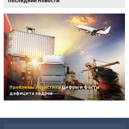
Последние Новости
Ненецкий АО
Нижегородская область
Новгородская область
Новосибирская область
Омская область
Оренбургская область
Проблемы Логистики
Цифры и факты
Орловская область
дефицита кадров
Пензенская область
Пермский край