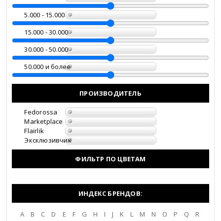
5.000 - 15.000
Запорожская область
15.000 - 30.000
Ивановская область
30.000 - 50.000
Ингушетия
50.000 и более
Иркутская область
ПРОИЗВОДИТЕЛЬ
Кабардино-Балкария
Fedorossa
Marketplace
Flairlik
Калининградская
Эксклюзивчик
область
ФИЛЬТР ПО ЦВЕТАМ
Калмыкия
Калужская область
ИНДЕКС БРЕНДОВ:
A
B
C
D
E
F
G
H
I
J
K
L
M
N
O
P
Q
R
Камчатский край