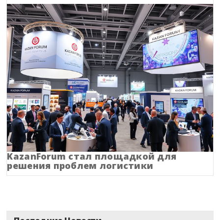
Крым
Курганская область
Курская область
Ленинградская область
Липецкая область
Магаданская область
Марий Эл
KazanForum стал площадкой для
решения проблем логистики
Мордовия
Московская область
Мурманская область