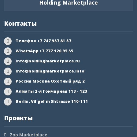
Holding Marketplace
Приморский край
Псковская область
Контакты
Ростовская область
Телефон +7 747 957 81 57
Рязанская область
WhatsApp +7 777 120 95 55
Самарская область
info@holdingmarketplace.ru
info@holdingmarketplace.info
Саратовская область
Россия Москва Охотный ряд 2
Саха Якутия
Алматы 2-я Гончарная 113 - 123
Berlin, Vil'gel'm Shtrasse 110-111
Сахалинская область
Проекты
Свердловская область
Северная Осетия
Zoo Marketplace