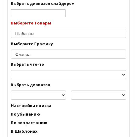
Выбрать диапазон слайдером
Краснодар
Выберите Товары
Барнаул
Адыгея
Выберите Графику
Алтай
Выбрать что-то
Алтайский край
Амурская область
Выбрать диапазон
Архангельская область
Настройки поиска
Астраханская область
По убыванию
По возрастанию
Башкортостанa
В Шаблонах