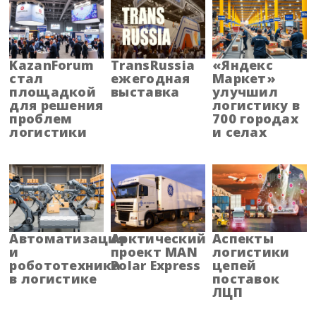
KazanForum
TransRussia
«Яндекс
стал
ежегодная
Маркет»
площадкой
выставка
улучшил
для решения
логистику в
проблем
700 городах
логистики
и селах
Автоматизация
Арктический
Аспекты
и
проект MAN
логистики
робототехника
Polar Express
цепей
в логистике
поставок
ЛЦП