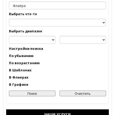
Алтай
Выбрать что-то
Алтайский край
Амурская область
Выбрать диапазон
Архангельская область
Настройки поиска
Астраханская область
По убыванию
По возрастанию
Башкортостанa
В Шаблонах
В Флаерах
Белгородская область
В Графике
Брянская область
Бурятия
НАШИ УСЛУГИ