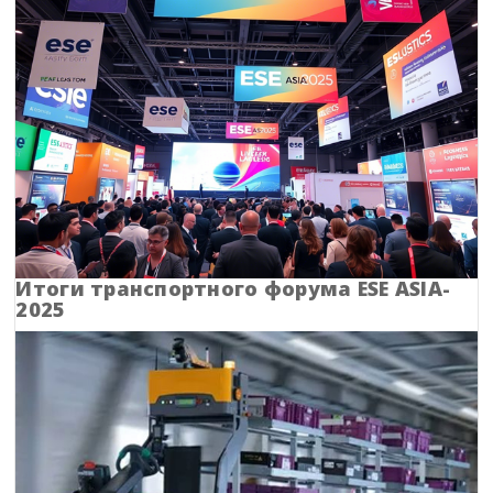
Кировская область
Коми
Корякский округ
Костромская область
Краснодарский край
Красноярский край
Итоги транспортного форума ESE ASIA-
2025
Крым
Курганская область
Курская область
Ленинградская область