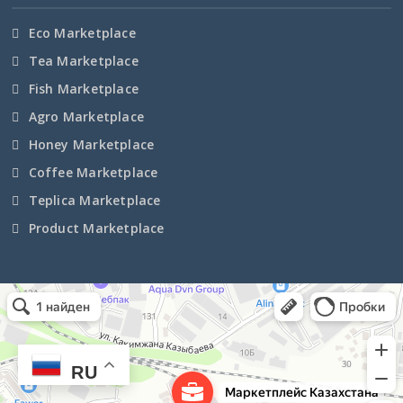
Хакасия
Eco Marketplace
Tea Marketplace
Ханты-Мансийский АО
Fish Marketplace
Agro Marketplace
Херсонская область
Honey Marketplace
Челябинская область
Coffee Marketplace
Teplica Marketplace
Чеченская Республика
Product Marketplace
Чувашская Республика
Чукотский АО
Маркетплейс Казахстана
Рекламное агентство в Алматы
Информационное агентство в Алматы
Ямало-Ненецкий АО
Ярославская область
RU