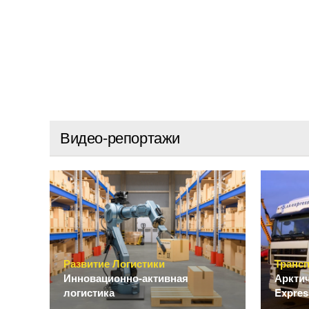
Видео-репортажи
Развитие Логистики
Трансп
Инновационно-активная
Арктич
логистика
Expres