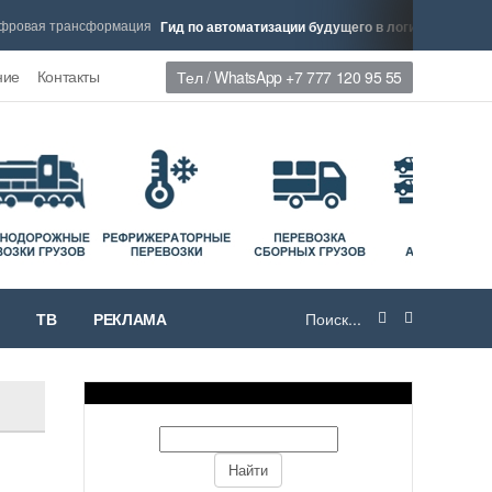
ая трансформация
Тренды
Гид по автоматизации будущего в логистике
ние
Контакты
Тел / WhatsApp +7 777 120 95 55
ТВ
РЕКЛАМА
и