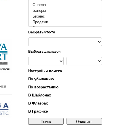
Алтайский край
Амурская область
Архангельская область
Выбрать что-то
Астраханская область
Выбрать диапазон
Башкортостанa
Белгородская область
Настройки поиска
По убыванию
Брянская область
нси
По возрастанию
Бурятия
В Шаблонах
В Флаерах
Владимирская область
В Графике
Волгоградская область