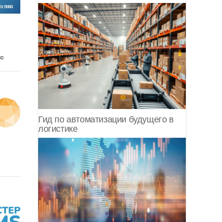
Корякский округ
Костромская область
Краснодарский край
с
Красноярский край
Крым
Гид по автоматизации будущего в
Курганская область
логистике
Курская область
Ленинградская область
Липецкая область
Магаданская область