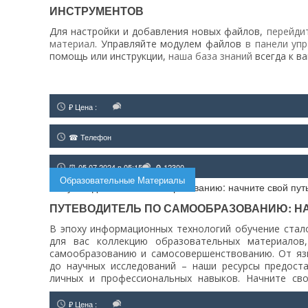
ИНСТРУМЕНТОВ
Для настройки и добавления новых файлов,
перейди
материал
. Управляйте модулем файлов
в панели уп
помощь или инструкции,
наша база знаний
всегда к ва
₽ Цена :
☎ Телефон
⏰ 05.07.2024 в 05:15
🔎 12300
Образовательные Материалы
ПУТЕВОДИТЕЛЬ ПО САМООБРАЗОВАНИЮ: НА
В эпоху информационных технологий обучение стало
для вас коллекцию образовательных материалов
самообразованию и самосовершенствованию. От язы
до научных исследований – наши ресурсы предост
личных и профессиональных навыков. Начните сво
откройте для себя неограниченные возможности уче
₽ Цена :