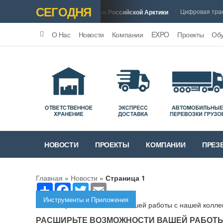
СЕГОДНЯ
Цифровая трансфо
орской путь: Главная Артерия Российской Арктики
О Нас
Новости
Компании
EXPO
Проекты
Об
НОВОСТИ
ПРОЕКТЫ
КОМПАНИИ
ПРЕЗ
Главная
»
Новости
»
Страница
1
Share
Facebook
Twitter
Email
Инструменты и Приложения
РАСШИРЬТЕ ВОЗМОЖНОСТИ ВАШЕЙ РАБОТЫ