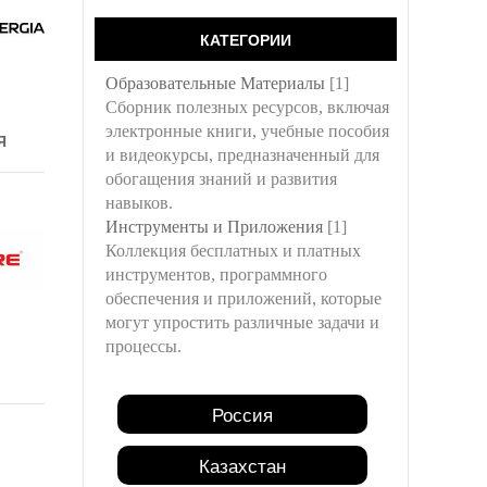
КАТЕГОРИИ
Образовательные Материалы
[1]
Сборник полезных ресурсов, включая
электронные книги, учебные пособия
Я
и видеокурсы, предназначенный для
обогащения знаний и развития
навыков.
Инструменты и Приложения
[1]
Коллекция бесплатных и платных
инструментов, программного
обеспечения и приложений, которые
могут упростить различные задачи и
процессы.
Россия
Казахстан