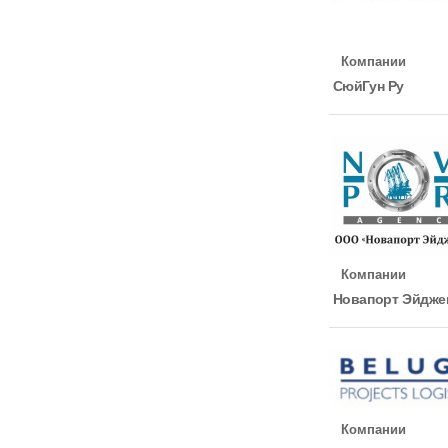
Компании
СюйГун Ру
Компании
Новапорт Эйдже
Компании