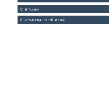
☎ Телефон
⏰ 05.07.2024 в 05:15
🔎 15100