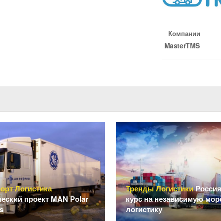
Компании
MasterTMS
орт Логистика
Тренды Логистики
Россия
еский проект MAN Polar
курс на независимую мо
s
логистику