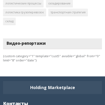
логистические процессы
складирование
логистика грузоперевозок
транспортная стратегия
склад
Видео-репортажи
{custom category="1" template="cust5" aviable="global" from="0"
limit="8" order="date"}
Holding Marketplace
Контакты