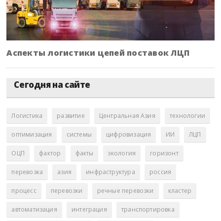
Аспекты логистики цепей поставок ЛЦП
Сегодня на сайте
Логистика
развитие
Центральная Азия
технологии
оптимизация
системы
цифровизация
ИИ
ЛЦП
ОЦП
фактор
факты
экология
горизонт
перевозка
азия
инфраструктура
россия
процесс
перевозки
речные перевозки
кластер
автоматизация
интеграция
транспортировка