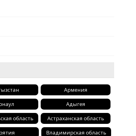
гызстан
Армения
рнаул
Адыгея
ская область
Астраханская область
рятия
Владимирская область