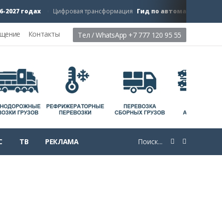
7 годах
Гид по автоматизации будущ
Цифровая трансформация
ещение
Контакты
Тел / WhatsApp +7 777 120 95 55
С
ТВ
РЕКЛАМА