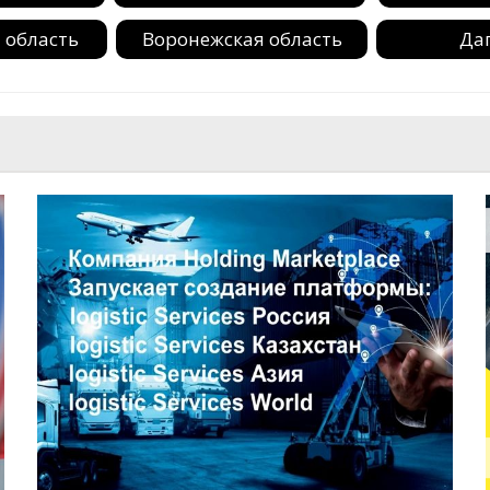
 область
Воронежская область
Да
 область
Ивановская область
Инг
адская
Калмыкия
Калужск
ть
ия
Кемеровская область
Кировск
 область
Краснодарский край
Красноя
бласть
Ленинградская область
Липецк
вия
Московская область
Мурманс
я область
Новосибирская область
Омска
 область
Пермский край
Примор