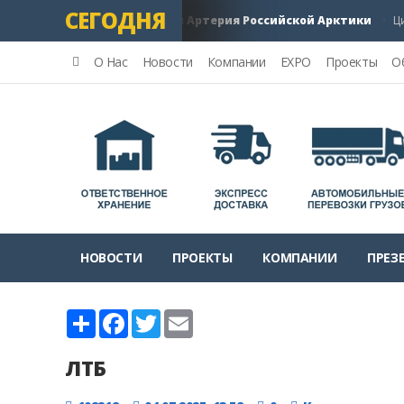
СЕГОДНЯ
й морской путь: Главная Артерия Российской Арктики
Цифров
О Нас
Новости
Компании
EXPO
Проекты
О
НОВОСТИ
ПРОЕКТЫ
КОМПАНИИ
ПРЕЗ
Share
Facebook
Twitter
Email
ЛТБ