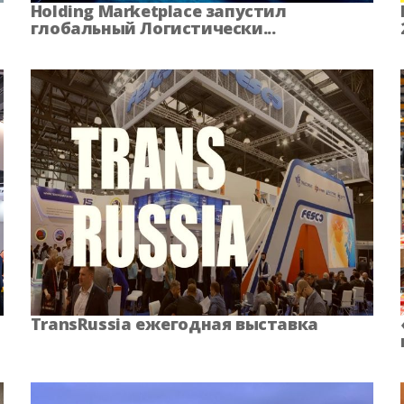
Holding Marketplace запустил
глобальный Логистически...
область
Самарская область
Саратовс
 область
Северная Осетия
Смоленс
 область
Татарстан
Тверск
а
Тюменская область
Удмуртска
ия
Ханты-Мансийский АО
Херсонс
еспублика
Чукотский АО
Ямало-Н
TransRussia ежегодная выставка