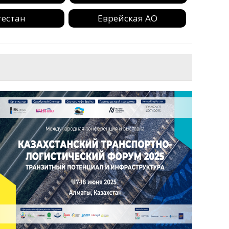
гестан
Еврейская АО
ушетия
Иркутская область
ая область
Камчатский край
ая область
Коми
рский край
Крым
ая область
Магаданская область
кая область
Ненецкий АО
я область
Оренбургская область
ский край
Псковская область