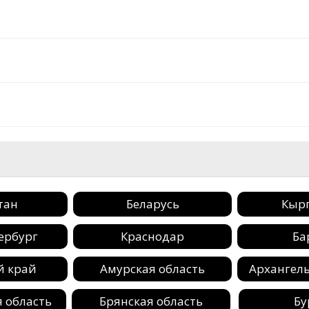
тан
Беларусь
Кыр
ербург
Краснодар
Ба
й край
Амурская область
Архангель
 область
Брянская область
Бу