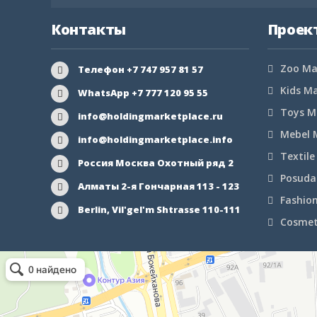
Контакты
Проек
Zoo Ma
Телефон +7 747 957 81 57
Kids M
WhatsApp +7 777 120 95 55
Toys M
info@holdingmarketplace.ru
Mebel 
info@holdingmarketplace.info
Textile
Россия Москва Охотный ряд 2
Posuda
Алматы 2-я Гончарная 113 - 123
Fashio
Berlin, Vil'gel'm Shtrasse 110-111
Cosmet
Маркетплейс Казахстана
Рекламное агентство в Алматы
Информационное агентство в Алматы