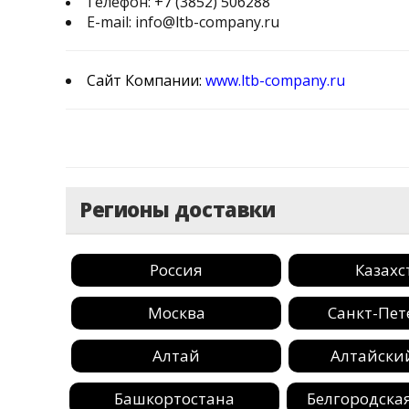
Телефон:
+7 (3852) 506288
E-mail:
info@ltb-company.ru
Сайт Компании:
www.ltb-company.ru
Регионы доставки
Россия
Казахс
Москва
Санкт-Пет
Алтай
Алтайски
Башкортостанa
Белгородская