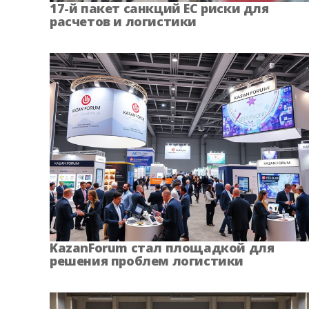
17-й пакет санкций ЕС риски для
расчетов и логистики
Ростовская область
Рязанская 
Сахалинская область
Свердловская
Таймырский край
Тамбовская
Тульская область
Тыв
Хабаровский край
Хакас
Чеченская Республика
Чувашская Р
KazanForum стал площадкой для
решения проблем логистики