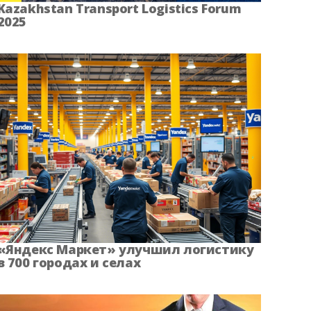
Kazakhstan Transport Logistics Forum
2025
кая область
Саха Якутия
кая область
Ставропольский край
ая область
Томская область
я Республика
Ульяновская область
кая область
Челябинская область
енецкий АО
Ярославская область
«Яндекс Маркет» улучшил логистику
в 700 городах и селах