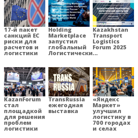
Барнаул
Адыгея
17-й пакет
Holding
Kazakhstan
санкций ЕС
Marketplace
Transport
риски для
запустил
Logistics
Алтай
расчетов и
глобальный
Forum 2025
логистики
Логистически...
Алтайский край
Амурская область
Архангельская область
KazanForum
TransRussia
«Яндекс
Астраханская область
стал
ежегодная
Маркет»
площадкой
выставка
улучшил
Башкортостанa
для решения
логистику в
проблем
700 городах
логистики
и селах
Белгородская область