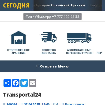
СЕГОДНЯ
ской путь: Главная Артерия Российской Арктики
Цифровая 
Тел / WhatsApp +7 777 120 95 55
Открыть Меню
Share
Facebook
Twitter
Email
Transportal24
109266
27.06.2025, 12:40
0
Компании