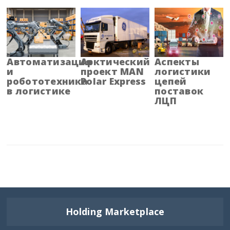
Брянская область
Бурятия
Владимирская область
Автоматизация
Арктический
Аспекты
и
проект MAN
логистики
робототехника
Polar Express
цепей
Волгоградская область
в логистике
поставок
ЛЦП
Вологодская область
Воронежская область
Дагестан
Еврейская АО
Забайкальский край
Holding Marketplace
Запорожская область