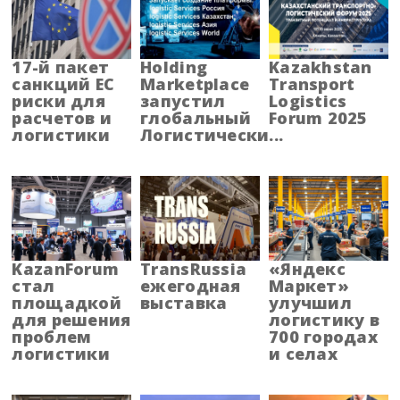
Барнаул
Адыгея
17-й пакет
Holding
Kazakhstan
санкций ЕС
Marketplace
Transport
риски для
запустил
Logistics
Алтай
расчетов и
глобальный
Forum 2025
логистики
Логистически...
Алтайский край
Амурская область
Архангельская область
KazanForum
TransRussia
«Яндекс
Астраханская область
стал
ежегодная
Маркет»
площадкой
выставка
улучшил
Башкортостанa
для решения
логистику в
проблем
700 городах
логистики
и селах
Белгородская область
Брянская область