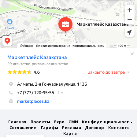
Нижегородская область
Новгородская область
Новосибирская область
Омская область
Оренбургская область
Орловская область
Пензенская область
Пермский край
Приморский край
Главная
Проекты
Expo
СМИ
Конфиденциальность
Соглашение
Тарифы
Реклама
Договор
Контакты
Псковская область
Карта