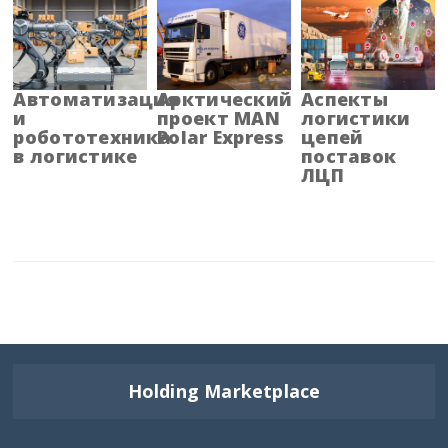
Бурятия
Владимирская область
Автоматизация
Арктический
Аспекты
и
проект MAN
логистики
робототехника
Polar Express
цепей
Волгоградская область
в логистике
поставок
ЛЦП
Вологодская область
Воронежская область
Дагестан
Еврейская АО
Забайкальский край
Holding Marketplace
Запорожская область