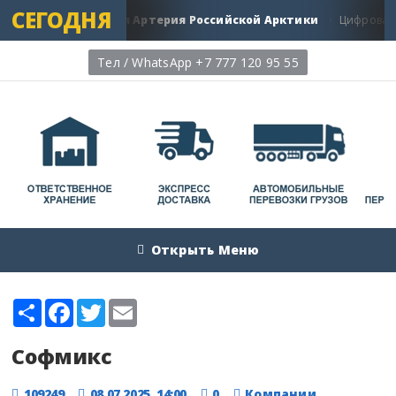
СЕГОДНЯ
ской путь: Главная Артерия Российской Арктики
Цифровая 
Тел / WhatsApp +7 777 120 95 55
Открыть Меню
Share
Facebook
Twitter
Email
Софмикс
109249
08.07.2025, 14:00
0
Компании