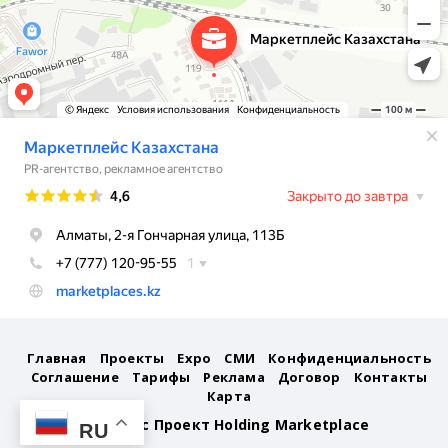
Новгородская область
Новосибирская область
Омская область
Оренбургская область
Орловская область
Пензенская область
Пермский край
Приморский край
Главная
Проекты
Expo
СМИ
Конфиденциальность
Соглашение
Тарифы
Реклама
Договор
Контакты
Псковская область
Карта
©
Бизнес Проект Holding Marketplace
RU
Ростовская область