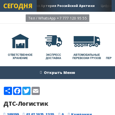
СЕГОДНЯ
рской путь: Главная Артерия Российской Арктики
Цифровая
Тел / WhatsApp +7 777 120 95 55
Открыть Меню
Share
Facebook
Twitter
Email
ДТС-Логистик
109199
02.07.2025, 12:55
0
Компании