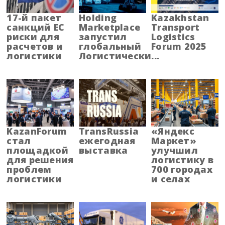
Адыгея
17-й пакет
Holding
Kazakhstan
санкций ЕС
Marketplace
Transport
риски для
запустил
Logistics
Алтай
расчетов и
глобальный
Forum 2025
логистики
Логистически...
Алтайский край
Амурская область
Архангельская область
KazanForum
TransRussia
«Яндекс
Астраханская область
стал
ежегодная
Маркет»
площадкой
выставка
улучшил
Башкортостанa
для решения
логистику в
проблем
700 городах
логистики
и селах
Белгородская область
Брянская область