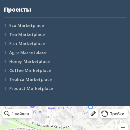
Проекты
Ленинградская область
Eco Marketplace
Липецкая область
Tea Marketplace
Магаданская область
Fish Marketplace
Agro Marketplace
Марий Эл
Honey Marketplace
Мордовия
Coffee Marketplace
Teplica Marketplace
Московская область
Product Marketplace
Мурманская область
Ненецкий АО
Маркетплейс Казахстана
Рекламное агентство в Алматы
Информационное агентство в Алматы
Нижегородская область