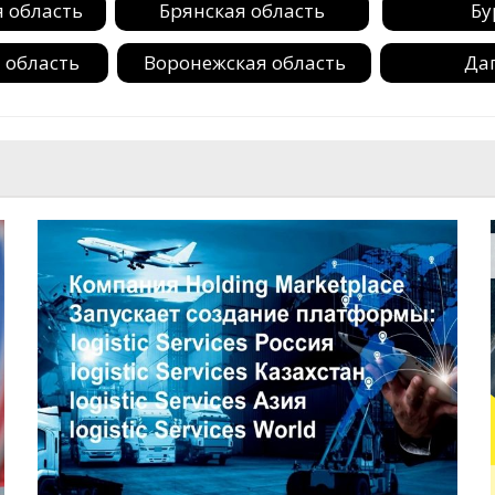
 область
Брянская область
Бу
 область
Воронежская область
Да
 область
Ивановская область
Инг
адская
Калмыкия
Калужск
ть
ия
Кемеровская область
Кировск
 область
Краснодарский край
Красноя
бласть
Ленинградская область
Липецк
вия
Московская область
Мурманс
я область
Новосибирская область
Омска