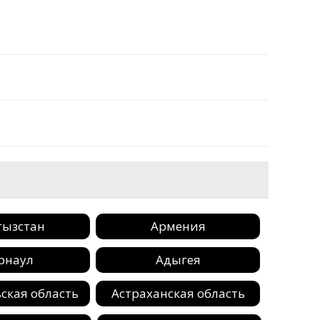
гызстан
Армения
рнаул
Адыгея
ская область
Астраханская область