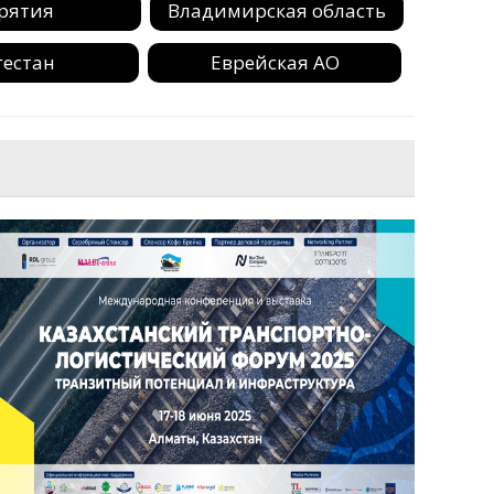
рятия
Владимирская область
гестан
Еврейская АО
ушетия
Иркутская область
ая область
Камчатский край
ая область
Коми
рский край
Крым
ая область
Магаданская область
кая область
Ненецкий АО
я область
Оренбургская область