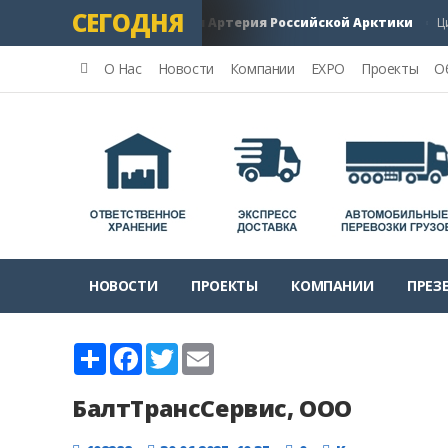
СЕГОДНЯ
й морской путь: Главная Артерия Российской Арктики
Цифро
О Нас
Новости
Компании
EXPO
Проекты
О
НОВОСТИ
ПРОЕКТЫ
КОМПАНИИ
ПРЕЗ
Share
Facebook
Twitter
Email
БалтТрансСервис, ООО