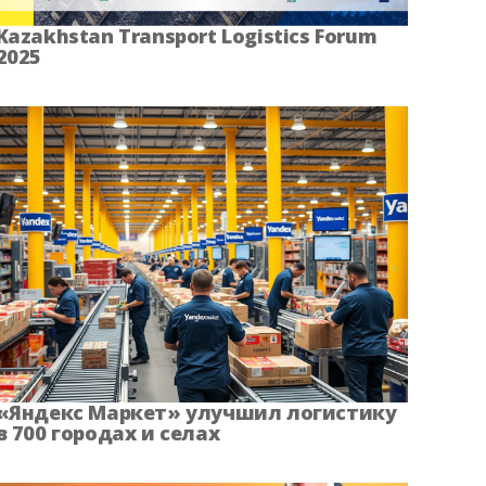
ский край
Псковская область
Kazakhstan Transport Logistics Forum
2025
кая область
Саха Якутия
кая область
Ставропольский край
ая область
Томская область
я Республика
Ульяновская область
кая область
Челябинская область
енецкий АО
Ярославская область
«Яндекс Маркет» улучшил логистику
в 700 городах и селах