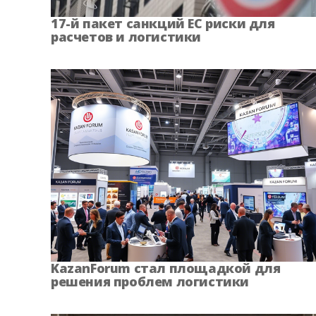
Орловская область
Пензенская
17-й пакет санкций ЕС риски для
расчетов и логистики
Ростовская область
Рязанская 
Сахалинская область
Свердловская
Таймырский край
Тамбовская
Тульская область
Тыв
Хабаровский край
Хакас
Чеченская Республика
Чувашская Р
KazanForum стал площадкой для
решения проблем логистики