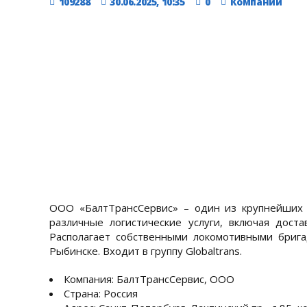
109288
30.06.2025, 10:35
0
Компании
ООО «БалтТрансСервис» – один из крупнейших 
различные логистические услуги, включая доста
Располагает собственными локомотивными бриг
Рыбинске. Входит в группу Globaltrans.
Компания: БалтТрансСервис, ООО
Страна: Россия