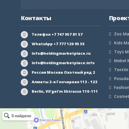
Контакты
Проек
Zoo Ma
Телефон +7 747 957 81 57
Kids M
WhatsApp +7 777 120 95 55
Toys M
info@holdingmarketplace.ru
Mebel 
info@holdingmarketplace.info
Textile
Россия Москва Охотный ряд 2
Posuda
Алматы 2-я Гончарная 113 - 123
Fashio
Berlin, Vil'gel'm Shtrasse 110-111
Cosmet
Маркетплейс Казахстана
Рекламное агентство в Алматы
Информационное агентство в Алматы