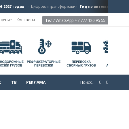
27 годах
Гид по автоматизации буду
Цифровая трансформация
ещение
Контакты
Тел / WhatsApp +7 777 120 95 55
С
ТВ
РЕКЛАМА