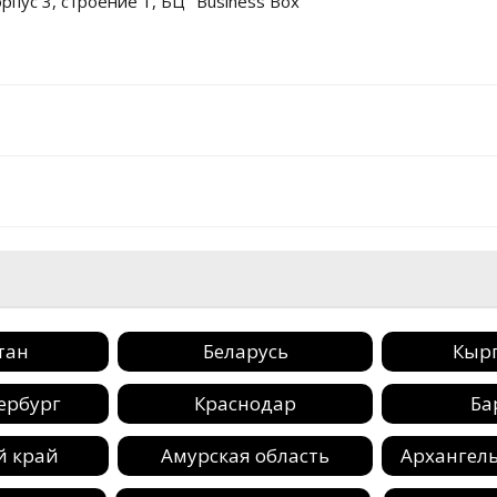
орпус 3, строение 1, БЦ "Business Box
тан
Беларусь
Кыр
ербург
Краснодар
Ба
й край
Амурская область
Архангель