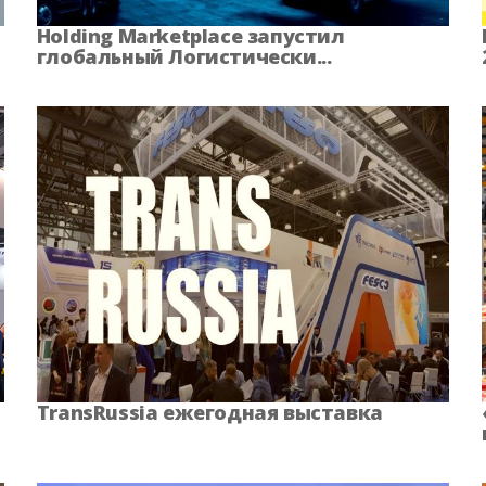
 область
Пермский край
Примор
Holding Marketplace запустил
глобальный Логистически...
область
Самарская область
Саратовс
 область
Северная Осетия
Смоленс
 область
Татарстан
Тверск
а
Тюменская область
Удмуртска
ия
Ханты-Мансийский АО
Херсонс
еспублика
Чукотский АО
Ямало-Н
TransRussia ежегодная выставка