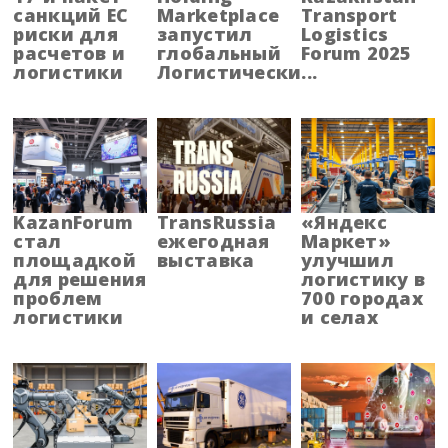
санкций ЕС
Marketplace
Transport
риски для
запустил
Logistics
Алтай
расчетов и
глобальный
Forum 2025
логистики
Логистически...
Алтайский край
Амурская область
Архангельская область
KazanForum
TransRussia
«Яндекс
Астраханская область
стал
ежегодная
Маркет»
площадкой
выставка
улучшил
Башкортостанa
для решения
логистику в
проблем
700 городах
логистики
и селах
Белгородская область
Брянская область
Бурятия