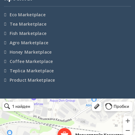
Ленинградская область
Eco Marketplace
Липецкая область
Tea Marketplace
Магаданская область
Fish Marketplace
Agro Marketplace
Марий Эл
Honey Marketplace
Мордовия
Coffee Marketplace
Teplica Marketplace
Московская область
Product Marketplace
Мурманская область
Ненецкий АО
Маркетплейс Казахстана
Рекламное агентство в Алматы
Информационное агентство в Алматы
Нижегородская область
Новгородская область