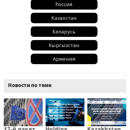
Россия
Казахстан
Беларусь
Кыргызстан
Армения
Москва
Новости по теме
Санкт-Петербург
Краснодар
Барнаул
Адыгея
17-й пакет
Holding
Kazakhstan