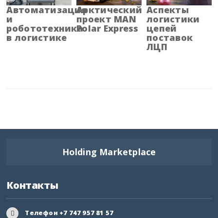
Владимирская область
Автоматизация
Арктический
Аспекты
и
проект MAN
логистики
робототехника
Polar Express
цепей
Волгоградская область
в логистике
поставок
ЛЦП
Вологодская область
Воронежская область
Дагестан
Еврейская АО
Забайкальский край
Holding Marketplace
Запорожская область
Контакты
Ивановская область
Ингушетия
Телефон +7 747 957 81 57