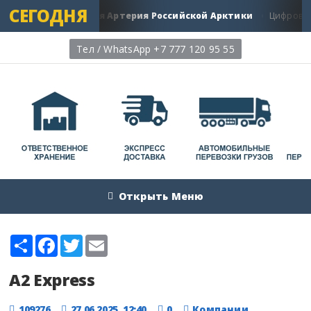
СЕГОДНЯ
рской путь: Главная Артерия Российской Арктики
Цифровая 
Тел / WhatsApp +7 777 120 95 55
Открыть Меню
Share
Facebook
Twitter
Email
А2 Express
109276
27.06.2025, 12:40
0
Компании